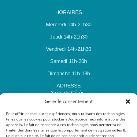
HORAIRES
Mercredi 14h-21h30
Jeudi 14h-21h30
Vendredi 14h-21h30
Samedi 11h-20h
Dimanche 11h-18h
ADRESSE
3 rue de Cérès,
51100 REIMS
Gérer le consentement
CONTACT
Pour offrir les meilleures expériences, nous utilisons des technologies
contact@ceramilk.fr
telles que les cookies pour stocker et/ou accéder aux informations des
appareils. Le fait de consentir à ces technologies nous permettra de
traiter des données telles que le comportement de navigation ou les ID
+33 7 68 83 39 05
uniques sur ce site. Le fait de ne pas consentir ou de retirer son